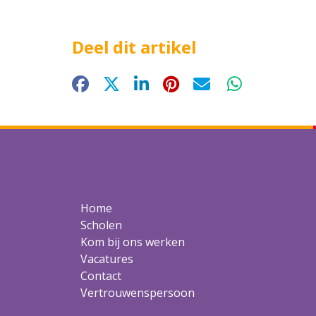
Deel dit artikel
Facebook
X
LinkedIn
Pinterest
E-mail
WhatsApp
Home
Scholen
Kom bij ons werken
Vacatures
Contact
Vertrouwenspersoon