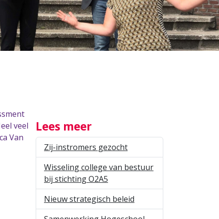
essment
Lees meer
eel veel
nca Van
Zij-instromers gezocht
Wisseling college van bestuur
bij stichting O2A5
Nieuw strategisch beleid