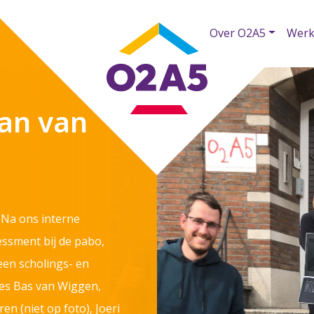
Over O2A5
Werk
aan van
! Na ons interne
essment bij de pabo,
 een scholings- en
cces Bas van Wiggen,
n (niet op foto), Joeri