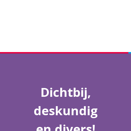
Dichtbij,
deskundig
en divers!