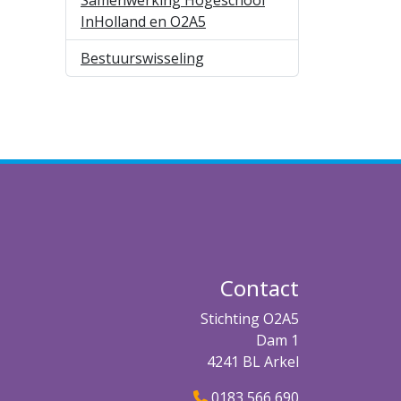
Samenwerking Hogeschool
InHolland en O2A5
Bestuurswisseling
Contact
Stichting O2A5
Dam 1
4241 BL Arkel
0183 566 690