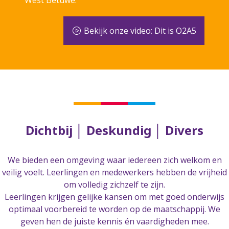
West Betuwe.
West Betuwe.
West Betuwe.
Bekijk onze video: Dit is O2A5
Bekijk onze video: Dit is O2A5
Bekijk onze video: Dit is O2A5
Dichtbij │ Deskundig │ Divers
We bieden een omgeving waar iedereen zich welkom en
veilig voelt. Leerlingen en medewerkers hebben de vrijheid
om volledig zichzelf te zijn.
Leerlingen krijgen gelijke kansen om met goed onderwijs
optimaal voorbereid te worden op de maatschappij. We
geven hen de juiste kennis én vaardigheden mee.