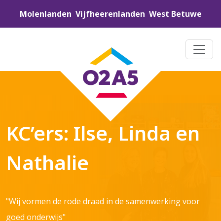
Molenlanden
Vijfheerenlanden
West Betuwe
KC’ers: Ilse, Linda en
Nathalie
"Wij vormen de rode draad in de samenwerking voor
goed onderwijs"