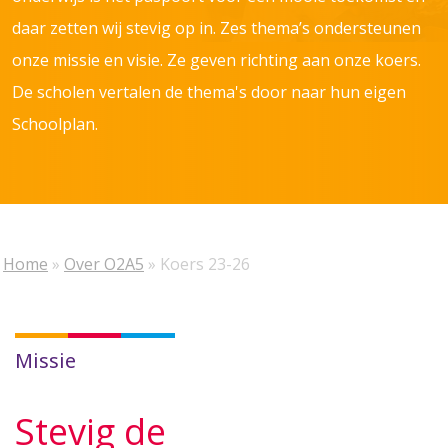
daar zetten wij stevig op in. Zes thema’s ondersteunen
onze missie en visie. Ze geven richting aan onze koers.
De scholen vertalen de thema's door naar hun eigen
Schoolplan.
Home
»
Over O2A5
»
Koers 23-26
Missie
Stevig de