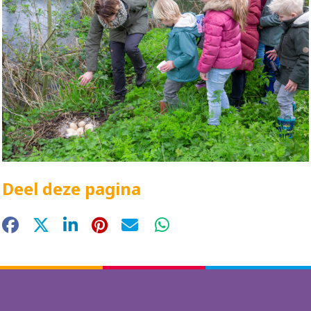
Deel deze pagina
Facebook
X
LinkedIn
Pinterest
E-mail
WhatsApp