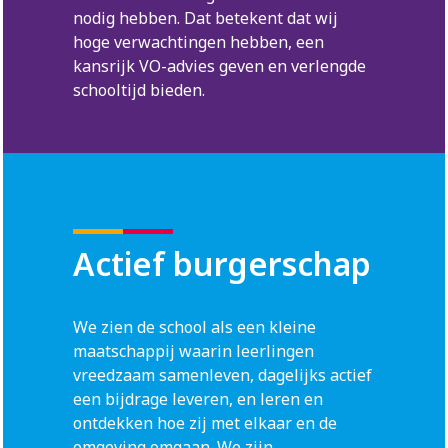
nodig hebben. Dat betekent dat wij
hoge verwachtingen hebben, een
kansrijk VO-advies geven en verlengde
schooltijd bieden.
Actief burgerschap
We zien de school als een kleine
maatschappij waarin leerlingen
vreedzaam samenleven, dagelijks actief
een bijdrage leveren, en leren en
ontdekken hoe zij met elkaar en de
omgeving omgaan. We zijn