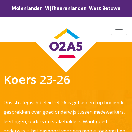
Molenlanden
Vijfheerenlanden
West Betuwe
Koers 23-26
Ons strategisch beleid 23-26 is gebaseerd op boeiende
gesprekken over goed onderwijs tussen medewerkers,
leerlingen, ouders en stakeholders. Want goed
onderwijs is het paspoort voor een mooie toekomst en