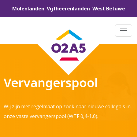
Molenlanden
Vijfheerenlanden
West Betuwe
Vervangerspool
Wij zijn met regelmaat op zoek naar nieuwe collega's in
onze vaste vervangerspool (WTF 0,4-1,0).