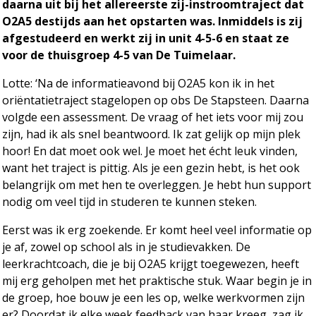
daarna uit bij het allereerste zij-instroomtraject dat
O2A5 destijds aan het opstarten was. Inmiddels is zij
afgestudeerd en werkt zij in unit 4-5-6 en staat ze
voor de thuisgroep 4-5 van De Tuimelaar.
Lotte: ‘Na de informatieavond bij O2A5 kon ik in het
oriëntatietraject stagelopen op obs De Stapsteen. Daarna
volgde een assessment. De vraag of het iets voor mij zou
zijn, had ik als snel beantwoord. Ik zat gelijk op mijn plek
hoor! En dat moet ook wel. Je moet het écht leuk vinden,
want het traject is pittig. Als je een gezin hebt, is het ook
belangrijk om met hen te overleggen. Je hebt hun support
nodig om veel tijd in studeren te kunnen steken.
Eerst was ik erg zoekende. Er komt heel veel informatie op
je af, zowel op school als in je studievakken. De
leerkrachtcoach, die je bij O2A5 krijgt toegewezen, heeft
mij erg geholpen met het praktische stuk. Waar begin je in
de groep, hoe bouw je een les op, welke werkvormen zijn
er? Doordat ik elke week feedback van haar kreeg, zag ik