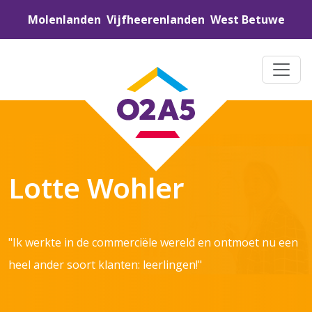
Molenlanden
Vijfheerenlanden
West Betuwe
Lotte Wohler
"Ik werkte in de commerciële wereld en ontmoet nu een
heel ander soort klanten: leerlingen!"