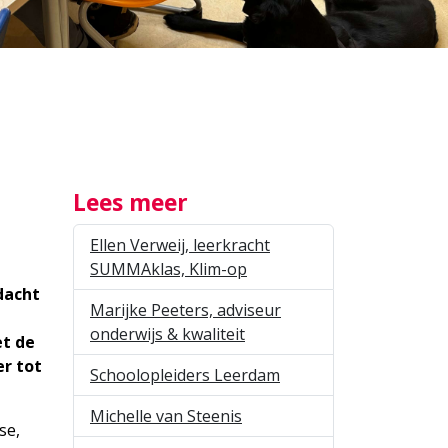
Lees meer
Ellen Verweij, leerkracht
SUMMAklas, Klim-op
dacht
Marijke Peeters, adviseur
onderwijs & kwaliteit
et de
r tot
Schoolopleiders Leerdam
Michelle van Steenis
se,