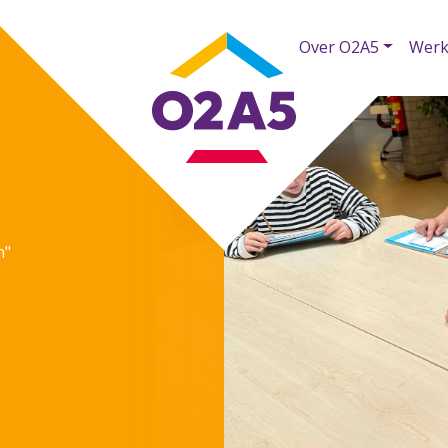
Over O2A5
Werk
n"