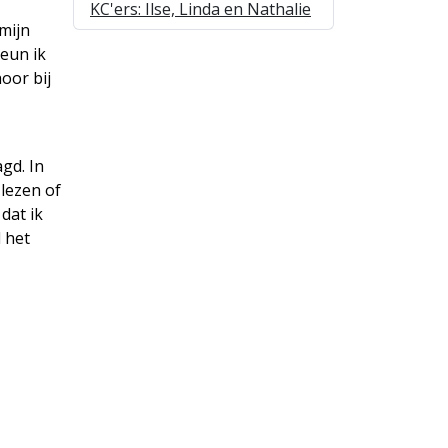
KC'ers: Ilse, Linda en Nathalie
mijn
eun ik
oor bij
gd. In
 lezen of
dat ik
 het