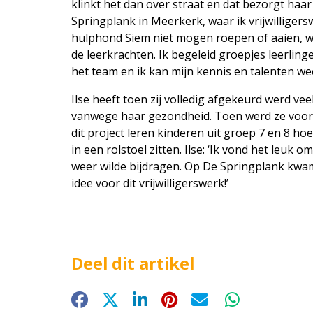
klinkt het dan over straat en dat bezorgt haar 
Springplank in Meerkerk, waar ik vrijwilliger
hulphond Siem niet mogen roepen of aaien, wa
de leerkrachten. Ik begeleid groepjes leerlinge
het team en ik kan mijn kennis en talenten wee
Ilse heeft toen zij volledig afgekeurd werd ve
vanwege haar gezondheid. Toen werd ze voor 
dit project leren kinderen uit groep 7 en 8 hoe 
in een rolstoel zitten. Ilse: ‘Ik vond het leuk
weer wilde bijdragen. Op De Springplank kwam
idee voor dit vrijwilligerswerk!’
Deel dit artikel
Facebook
X
LinkedIn
Pinterest
E-mail
WhatsApp