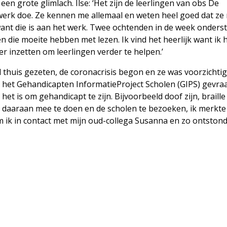
een grote glimlach. Ilse: ‘Het zijn de leerlingen van obs De
swerk doe. Ze kennen me allemaal en weten heel goed dat ze 
nt die is aan het werk. Twee ochtenden in de week onderst
n die moeite hebben met lezen. Ik vind het heerlijk want ik h
r inzetten om leerlingen verder te helpen.’
el thuis gezeten, de coronacrisis begon en ze was voorzichtig
het Gehandicapten InformatieProject Scholen (GIPS) gevraa
het is om gehandicapt te zijn. Bijvoorbeeld doof zijn, braille
 om daaraan mee te doen en de scholen te bezoeken, ik merkte 
 ik in contact met mijn oud-collega Susanna en zo ontstond