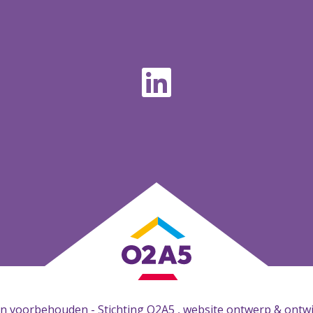
en voorbehouden - Stichting O2A5 , website ontwerp & ontw