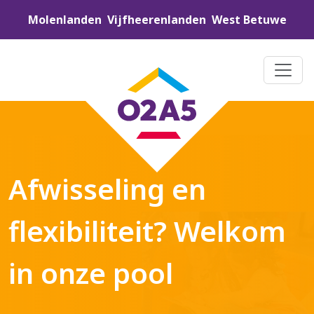
Molenlanden
Vijfheerenlanden
West Betuwe
Afwisseling en
flexibiliteit? Welkom
in onze pool