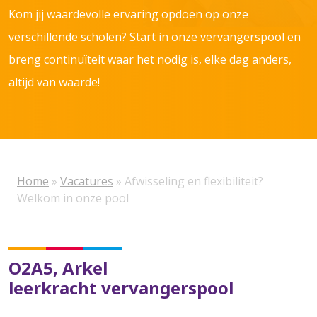
Kom jij waardevolle ervaring opdoen op onze
verschillende scholen? Start in onze vervangerspool en
breng continuïteit waar het nodig is, elke dag anders,
altijd van waarde!
Home
»
Vacatures
»
Afwisseling en flexibiliteit?
Welkom in onze pool
O2A5, Arkel
leerkracht vervangerspool