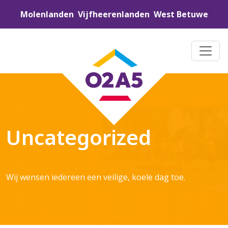
Molenlanden
Vijfheerenlanden
West Betuwe
Uncategorized
Wij wensen iedereen een veilige, koele dag toe.