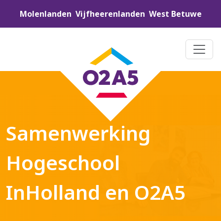
Molenlanden
Vijfheerenlanden
West Betuwe
Samenwerking
Hogeschool
InHolland en O2A5