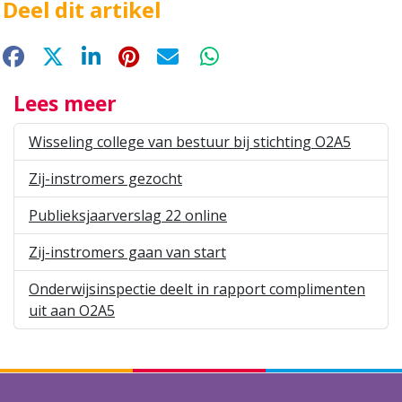
Deel dit artikel
Facebook
X
LinkedIn
Pinterest
E-mail
WhatsApp
Lees meer
Wisseling college van bestuur bij stichting O2A5
Zij-instromers gezocht
Publieksjaarverslag 22 online
Zij-instromers gaan van start
Onderwijsinspectie deelt in rapport complimenten
uit aan O2A5