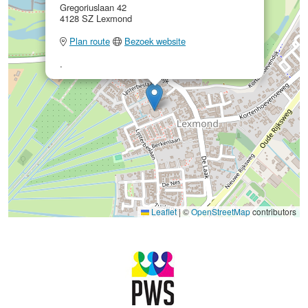
Gregoriuslaan 42
4128 SZ Lexmond
Plan route
Bezoek website
.
Leaflet
|
©
OpenStreetMap
contributors