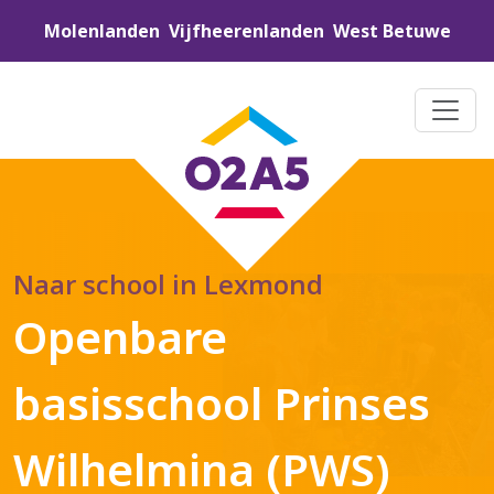
Molenlanden
Vijfheerenlanden
West Betuwe
Naar school in Lexmond
Openbare
basisschool Prinses
Wilhelmina (PWS)