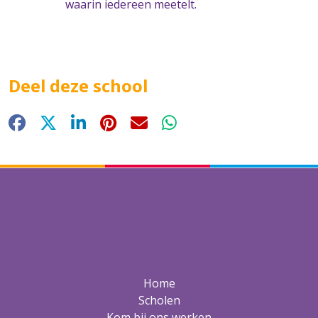
waarin iedereen meetelt.
Deel deze school
Facebook
X
LinkedIn
Pinterest
E-mail
WhatsApp
Home
Scholen
Kom bij ons werken