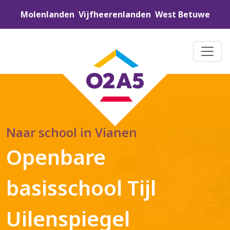
Molenlanden
Vijfheerenlanden
West Betuwe
Naar school in Vianen
Openbare
basisschool Tijl
Uilenspiegel