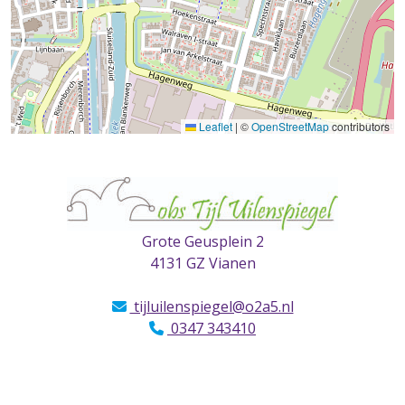
Leaflet
|
©
OpenStreetMap
contributors
Grote Geusplein 2
4131 GZ Vianen
tijluilenspiegel@o2a5.nl
0347 343410