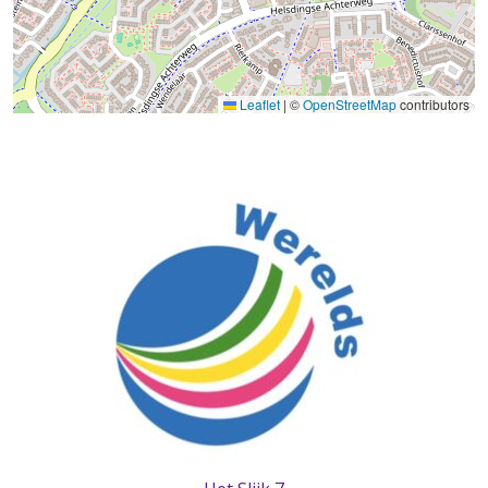
Leaflet
|
©
OpenStreetMap
contributors