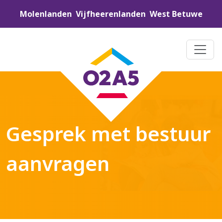
Molenlanden
Vijfheerenlanden
West Betuwe
Gesprek met bestuur
aanvragen