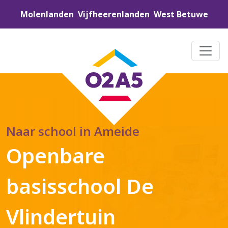
Molenlanden
Vijfheerenlanden
West Betuwe
Naar school in Ameide
Openbare
basisschool De
Vlindertuin