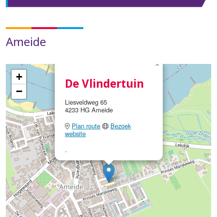
Ameide
×
+
De Vlindertuin
−
Liesveldweg 65
4233 HG Ameide
Plan route
Bezoek
website
.