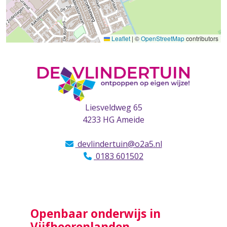
Leaflet
|
©
OpenStreetMap
contributors
Liesveldweg 65
4233 HG Ameide
devlindertuin@o2a5.nl
0183 601502
Openbaar onderwijs in
Vijfheerenlanden