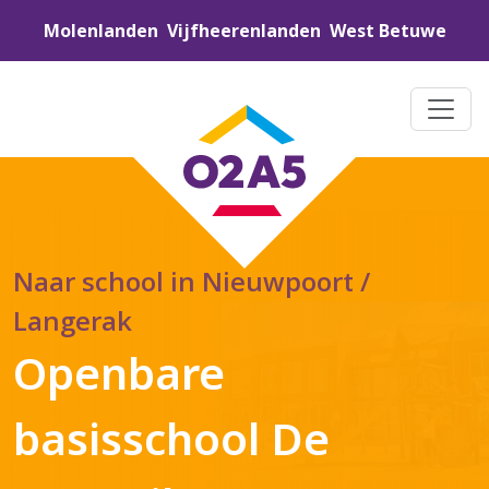
Molenlanden
Vijfheerenlanden
West Betuwe
Naar school in Nieuwpoort /
Langerak
Openbare
basisschool De